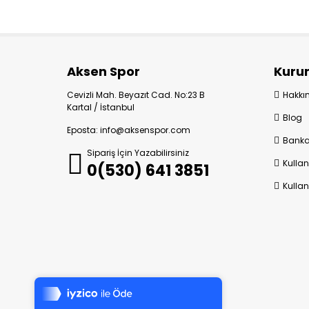
Aksen Spor
Kuru
Cevizli Mah. Beyazıt Cad. No:23 B
Hakkı
Kartal / İstanbul
Blog
Eposta: info@aksenspor.com
Banka
Sipariş İçin Yazabilirsiniz
Kullan
0(530) 641 3851
Kullan
Tek Tıkla Ödeme Kolaylığı
7/24 Canlı Destek
© 2024 Aksen Spor | Her Hakkı Saklıdır
%100 Sorunsuz Alışveriş