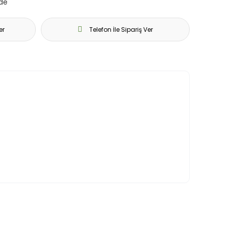
rde
er
Telefon İle Sipariş Ver