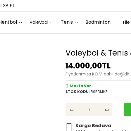
1 38 51
Hentbol
Tenis
Badminton
Voleybol
File
Voleybol & Tenis
14.000,00TL
Fiyatlarımıza K.D.V. dahil değildir.
Stokta Var
STOK KODU:
R9RDMHZ
Kargo Bedava