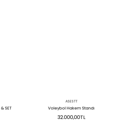
ASESTT
i & SET
Voleybol Hakem Standı
V
32.000,00TL