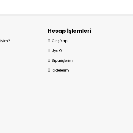
Hesap İşlemleri
Miyim?
Giriş Yap
Üye Ol
Siparişlerim
İadelerim