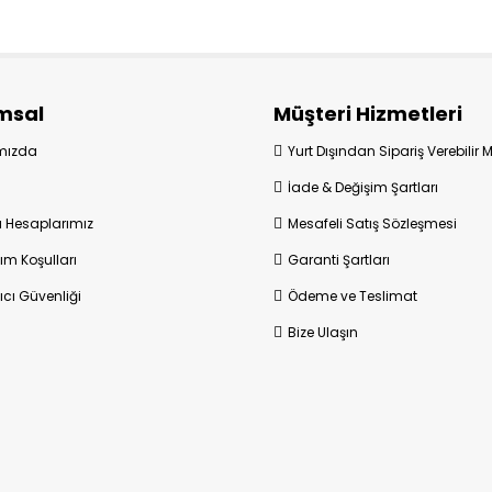
msal
Müşteri Hizmetleri
mızda
Yurt Dışından Sipariş Verebilir 
İade & Değişim Şartları
 Hesaplarımız
Mesafeli Satış Sözleşmesi
ım Koşulları
Garanti Şartları
ıcı Güvenliği
Ödeme ve Teslimat
Bize Ulaşın