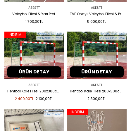
ASESTT
ASESTT
Voleybol Filesi & Yarı Prof.
TVF Onaylı Voleybol Filesi & Profesyonel
1.700,00TL
5.000,00TL
İNDİRİM
ÜRÜN DETAY
ÜRÜN DETAY
ASESTT
ASESTT
Hentbol Kale Filesi 200x300cm 2mm
Hentbol Kale Filesi 200x300cm 3mm
2.400,00TL
2.100,00TL
2.800,00TL
İNDİRİM