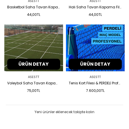
ASESTT
ASESTT
Basketbol Saha Tavan Kapama Filesi
Halı Saha Tavan Kapama Filesi
44,00TL
44,00TL
ÜRÜN DETAY
ÜRÜN DETAY
ASESTT
ASESTT
Voleybol Saha Tavan Kapama Filesi
Tenis Kort Filesi & PERDELİ Profesyonel
75,00TL
7.600,00TL
Yeni ürünler eklenecek takipte kalın