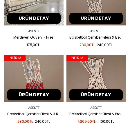
ÜRÜN DETAY
ÜRÜN DETAY
ASESTT
ASESTT
Merdiven Güvenlik Filesi
Basketbol Çember Filesi & Beyaz
175,00TL
280,00TL
240,00TL
İNDİRİM
İNDİRİM
ÜRÜN DETAY
ÜRÜN DETAY
ASESTT
ASESTT
Basketbol Çember Filesi & 3 Renk
Basketbol Çember Filesi & Profesyonel
280,00TL
240,00TL
1.200,00TL
1.100,00TL