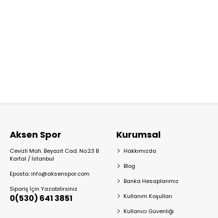
Aksen Spor
Kurumsal
Cevizli Mah. Beyazıt Cad. No:23 B
Hakkımızda
Kartal / İstanbul
Blog
Eposta: info@aksenspor.com
Banka Hesaplarımız
Sipariş İçin Yazabilirsiniz
Kullanım Koşulları
0(530) 641 3851
Kullanıcı Güvenliği