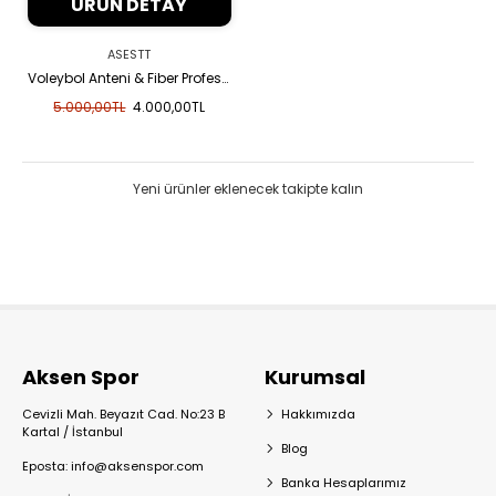
ÜRÜN DETAY
ASESTT
Voleybol Anteni & Fiber Profesyonel
5.000,00TL
4.000,00TL
Yeni ürünler eklenecek takipte kalın
Aksen Spor
Kurumsal
Cevizli Mah. Beyazıt Cad. No:23 B
Hakkımızda
Kartal / İstanbul
Blog
Eposta: info@aksenspor.com
Banka Hesaplarımız