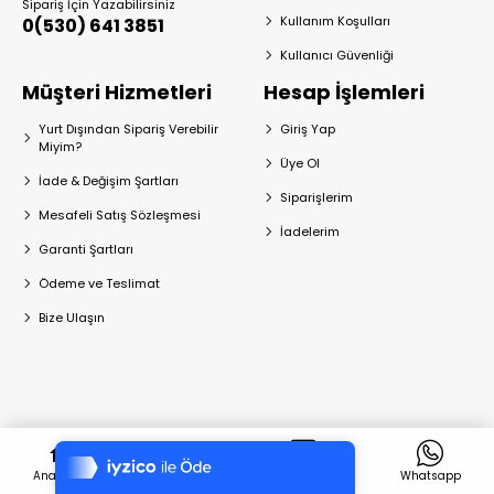
Sipariş İçin Yazabilirsiniz
Kullanım Koşulları
0(530) 641 3851
Kullanıcı Güvenliği
Müşteri Hizmetleri
Hesap İşlemleri
Yurt Dışından Sipariş Verebilir
Giriş Yap
Miyim?
Üye Ol
İade & Değişim Şartları
Siparişlerim
Mesafeli Satış Sözleşmesi
İadelerim
Garanti Şartları
Ödeme ve Teslimat
Bize Ulaşın
Tek Tıkla Ödeme Kolaylığı
7/24 Canlı Destek
© 2024 Aksen Spor | Her Hakkı Saklıdır
Anasayfa
Hesabım
İnstagram
Whatsapp
%100 Sorunsuz Alışveriş