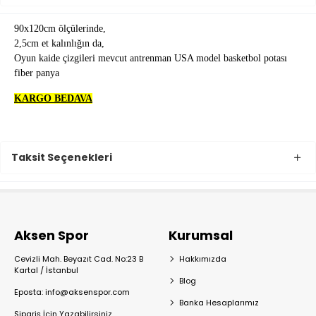
90x120cm ölçülerinde,
2,5cm et kalınlığın da,
Oyun kaide çizgileri mevcut antrenman USA model basketbol potası
fiber panya
KARGO BEDAVA
Taksit Seçenekleri
Aksen Spor
Kurumsal
Cevizli Mah. Beyazıt Cad. No:23 B
Hakkımızda
Kartal / İstanbul
Blog
Eposta: info@aksenspor.com
Banka Hesaplarımız
Sipariş İçin Yazabilirsiniz