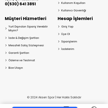
Kullanım Koşulları
0(530) 641 3851
Kullanıcı Güvenliği
Müşteri Hizmetleri
Hesap İşlemleri
Yurt Dışından Sipariş Verebilir
Giriş Yap
Miyim?
Üye Ol
İade & Değişim Şartları
Siparişlerim
Mesafeli Satış Sözleşmesi
İadelerim
Garanti Şartları
Ödeme ve Teslimat
Bize Ulaşın
© 2024 Aksen Spor | Her Hakkı Saklıdır
Tek Tıkla Ödeme Kolaylığı
7/24 Canlı Destek