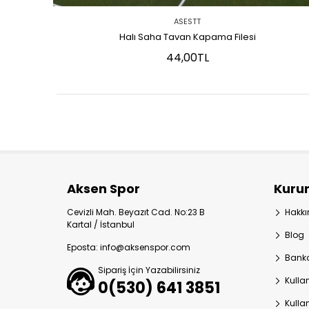
ASESTT
Halı Saha Tavan Kapama Filesi
44,00TL
Aksen Spor
Kuru
Cevizli Mah. Beyazıt Cad. No:23 B
Hakk
Kartal / İstanbul
Blog
Eposta: info@aksenspor.com
Banka
Sipariş İçin Yazabilirsiniz
Kulla
0(530) 641 3851
Kulla