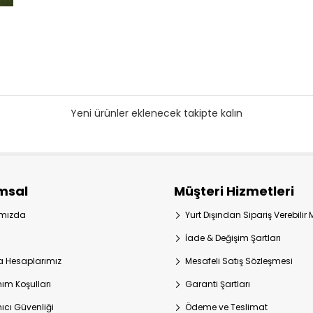
Yeni ürünler eklenecek takipte kalın
msal
Müşteri Hizmetleri
ımızda
Yurt Dışından Sipariş Verebilir
İade & Değişim Şartları
 Hesaplarımız
Mesafeli Satış Sözleşmesi
nım Koşulları
Garanti Şartları
nıcı Güvenliği
Ödeme ve Teslimat