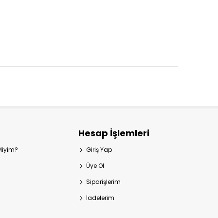
Hesap İşlemleri
 Miyim?
Giriş Yap
Üye Ol
Siparişlerim
İadelerim