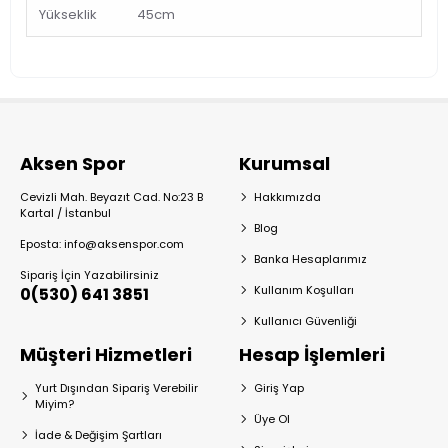
Yükseklik
45cm
Aksen Spor
Kurumsal
Cevizli Mah. Beyazıt Cad. No:23 B
Hakkımızda
Kartal / İstanbul
Blog
Eposta: info@aksenspor.com
Banka Hesaplarımız
Sipariş İçin Yazabilirsiniz
Kullanım Koşulları
0(530) 641 3851
Kullanıcı Güvenliği
Müşteri Hizmetleri
Hesap İşlemleri
Yurt Dışından Sipariş Verebilir
Giriş Yap
Miyim?
Üye Ol
İade & Değişim Şartları